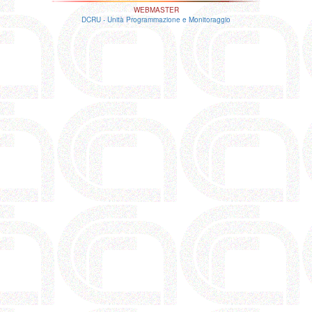
WEBMASTER
DCRU - Unità Programmazione e Monitoraggio